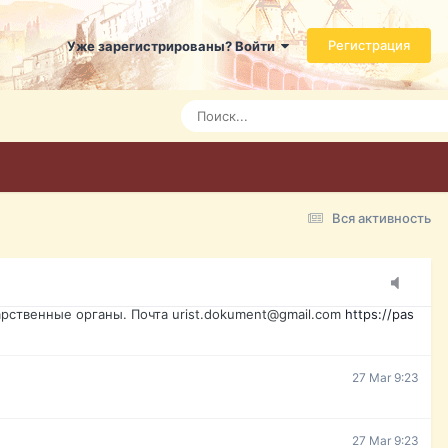
ь справится даже ребенок. Быстрое оформление договора с
Регистрация
Уже зарегистрированы? Войти
7 Mar 3:21
7 Mar 3:24
7 Mar 3:28
Вся активность
15 Mar 16:47
ажданина Украины, id-карта, свидетельство о рождении,
менты. Обмен, восстановление, после утери, первое
рственные органы. Почта urist.dokument@gmail.com
https://pas
27 Mar 9:23
27 Mar 9:23