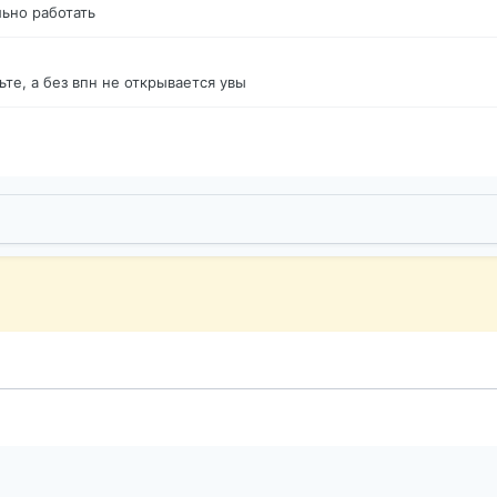
ьно работать
те, а без впн не открывается увы