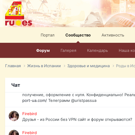
спорт, HD. + Огромная видеотека + 10.000 фильмов и ро
сайта. Наш сайт:
http://mir-tv.club/television-in-spain.html
David16
Книги
Портал
Сообщество
Активность
David16
@David16
Форум
Галерея
Календарь
Наша к
David16
Подскажите пожалуйста, как удалить свой аккаунт из это
Главная
Жизнь в Испании
Здоровье и медицина
Роды в И
Юрист юа
Если Вы попали в трудную ситуацию и возникла необхо
Чат
загранпаспорт, идентификационный код инн, гражданств
получение, оформление с нуля. Конфиденциально! Реал
port-ua.com/
Телеграмм @uristpassua
Firebird
Друзья - из России без VPN сайт и форум открываются?
Firebird