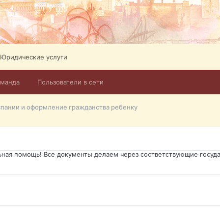
ликов. Абонемент на 4 тв всего 12,5 Евро в месяц! Легко настроит
Тел: +972-526-384-339
Юридические услуги
оманда
Пользователи в сети
го форума?т из э
спании и оформление гражданства ребенку
димость в оформлении документов, то мы поможем Вам! Паспорт гр
о Украины, вид на жительство, права и другие сопутствующие доку
ьная помощь! Все документы делаем через соответствующие госуда