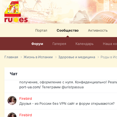
спорт, HD. + Огромная видеотека + 10.000 фильмов и ро
сайта. Наш сайт:
http://mir-tv.club/television-in-spain.html
David16
Книги
Портал
Сообщество
Активность
David16
@David16
Форум
Галерея
Календарь
Наша к
David16
Подскажите пожалуйста, как удалить свой аккаунт из это
Главная
Жизнь в Испании
Здоровье и медицина
Роды в И
Юрист юа
Если Вы попали в трудную ситуацию и возникла необхо
Чат
загранпаспорт, идентификационный код инн, гражданств
получение, оформление с нуля. Конфиденциально! Реал
port-ua.com/
Телеграмм @uristpassua
Firebird
Друзья - из России без VPN сайт и форум открываются?
Firebird