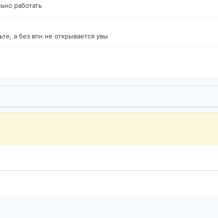
ьно работать
те, а без впн не открывается увы