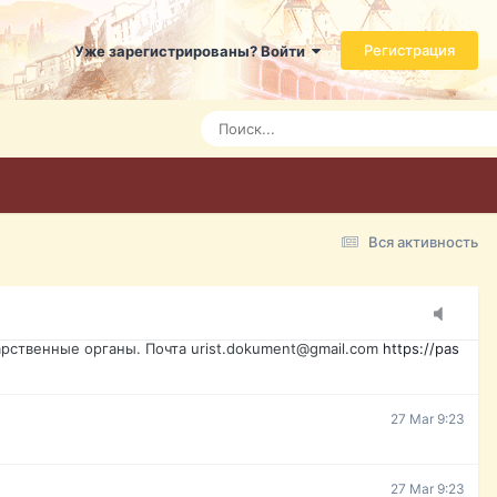
ь справится даже ребенок. Быстрое оформление договора с
Регистрация
Уже зарегистрированы? Войти
7 Mar 3:21
7 Mar 3:24
7 Mar 3:28
Вся активность
15 Mar 16:47
ажданина Украины, id-карта, свидетельство о рождении,
менты. Обмен, восстановление, после утери, первое
рственные органы. Почта urist.dokument@gmail.com
https://pas
27 Mar 9:23
27 Mar 9:23