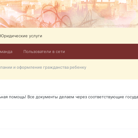
ликов. Абонемент на 4 тв всего 12,5 Евро в месяц! Легко настроит
Тел: +972-526-384-339
Юридические услуги
оманда
Пользователи в сети
го форума?т из э
спании и оформление гражданства ребенку
димость в оформлении документов, то мы поможем Вам! Паспорт гр
о Украины, вид на жительство, права и другие сопутствующие доку
ьная помощь! Все документы делаем через соответствующие госуда