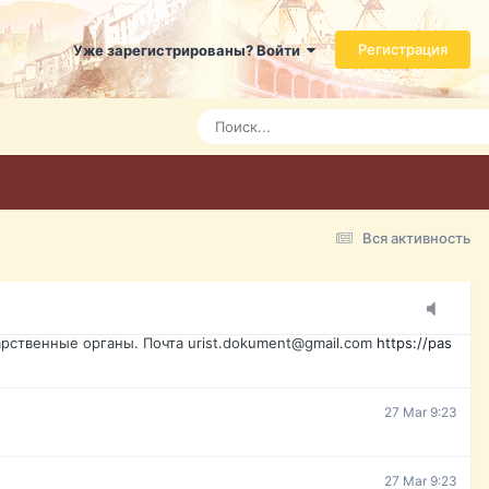
ь справится даже ребенок. Быстрое оформление договора с
Регистрация
Уже зарегистрированы? Войти
7 Mar 3:21
7 Mar 3:24
7 Mar 3:28
Вся активность
15 Mar 16:47
ажданина Украины, id-карта, свидетельство о рождении,
менты. Обмен, восстановление, после утери, первое
рственные органы. Почта urist.dokument@gmail.com
https://pas
27 Mar 9:23
27 Mar 9:23