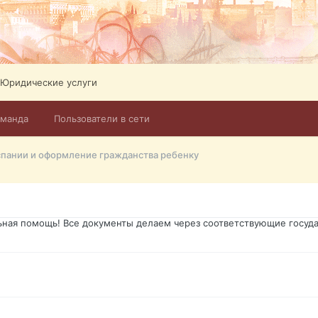
ликов. Абонемент на 4 тв всего 12,5 Евро в месяц! Легко настроит
Тел: +972-526-384-339
Юридические услуги
оманда
Пользователи в сети
го форума?т из э
спании и оформление гражданства ребенку
димость в оформлении документов, то мы поможем Вам! Паспорт гр
о Украины, вид на жительство, права и другие сопутствующие доку
ьная помощь! Все документы делаем через соответствующие госуда