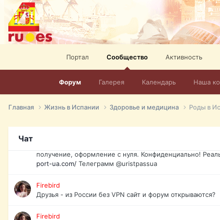
спорт, HD. + Огромная видеотека + 10.000 фильмов и ро
сайта. Наш сайт:
http://mir-tv.club/television-in-spain.html
David16
Книги
Портал
Сообщество
Активность
David16
@David16
Форум
Галерея
Календарь
Наша к
David16
Подскажите пожалуйста, как удалить свой аккаунт из это
Главная
Жизнь в Испании
Здоровье и медицина
Роды в И
Юрист юа
Если Вы попали в трудную ситуацию и возникла необхо
Чат
загранпаспорт, идентификационный код инн, гражданств
получение, оформление с нуля. Конфиденциально! Реал
port-ua.com/
Телеграмм @uristpassua
Firebird
Друзья - из России без VPN сайт и форум открываются?
Firebird