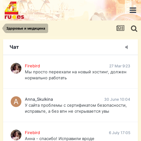
urist.dokument@gmail.com
https://pasport-ua.com/
Телеграмм @uristpassua
Здоровье и медицина
Firebird
27 Mar 9:23
Друзья - из России без VPN сайт и форум
открываются?
Чат
Firebird
27 Mar 9:23
Мы просто переехали на новый хостинг, должен
нормально работать
Anna_Skulkina
30 June 10:04
У сайта проблемы с сертификатом безопасности,
исправьте, а без впн не открывается увы
Firebird
6 July 17:05
Анна - спасибо! Исправили вроде