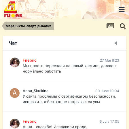
urist.dokument@gmail.com
https://pasport-ua.com/
Телеграмм @uristpassua
Море: Яхты, спорт, рыбалка
Firebird
27 Mar 9:23
Друзья - из России без VPN сайт и форум
открываются?
Чат
Firebird
27 Mar 9:23
Мы просто переехали на новый хостинг, должен
нормально работать
Anna_Skulkina
30 June 10:04
У сайта проблемы с сертификатом безопасности,
исправьте, а без впн не открывается увы
Firebird
6 July 17:05
Анна - спасибо! Исправили вроде