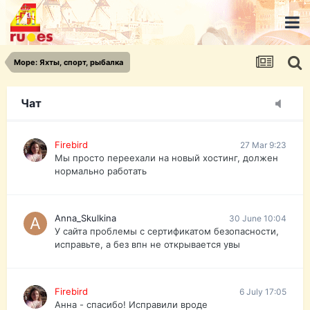
urist.dokument@gmail.com
https://pasport-ua.com/
Телеграмм @uristpassua
Море: Яхты, спорт, рыбалка
Firebird
27 Mar 9:23
Друзья - из России без VPN сайт и форум
открываются?
Чат
Firebird
27 Mar 9:23
Мы просто переехали на новый хостинг, должен
нормально работать
Anna_Skulkina
30 June 10:04
У сайта проблемы с сертификатом безопасности,
исправьте, а без впн не открывается увы
Firebird
6 July 17:05
Анна - спасибо! Исправили вроде