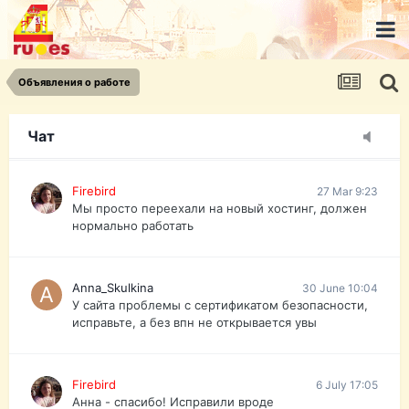
urist.dokument@gmail.com
https://pasport-ua.com/
Телеграмм @uristpassua
Объявления о работе
Firebird
27 Mar 9:23
Друзья - из России без VPN сайт и форум
открываются?
Чат
Firebird
27 Mar 9:23
Мы просто переехали на новый хостинг, должен
нормально работать
Anna_Skulkina
30 June 10:04
У сайта проблемы с сертификатом безопасности,
исправьте, а без впн не открывается увы
Firebird
6 July 17:05
Анна - спасибо! Исправили вроде