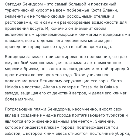
Сегодня Бенидорм - это самый большой и престижный
туристический курорт на всем побережье Коста Бланки,
знаменитый не только своими роскошными отелями и
ресторанами, но и самыми разнообразные возможности для
проведения досуга. И, конечно он знаменит своим
великолепным средиземноморским климатом и прекрасными
пляжами, все это делают его идеальным местом для
проведения прекрасного отдыха в любое время года.
Бенидорм занимает привилегированное положение, что дает
ему особый микроклимат, мягкая зима и лето смягченное
морским бризом, позволяют наслаждаться местной природой
практически во все времена года. Такое уникальное
положение дают Бенидорму окружающие его горы: Sierra
Helada на востоке, Aitana на севере и Tossal de la Cala на
западе, защищая его от действий ветров, и делая его климат
более мягким.
Потрясающие пляжи Бенидорма, несомненно, вносят свой
вклад в создание имиджа города притягивающего туристов и
являются его жизненно важным элементом. Значение,
которое придается пляжам города, подтверждается той
заботой, с которой к ним здесь относятся: постоянные уборки,