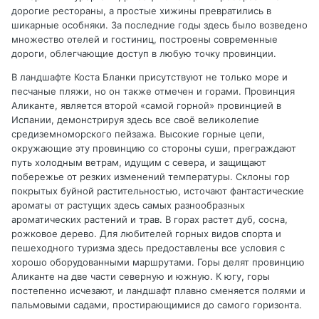
дорогие рестораны, а простые хижины превратились в
шикарные особняки. За последние годы здесь было возведено
множество отелей и гостиниц, построены современные
дороги, облегчающие доступ в любую точку провинции.
В ландшафте Коста Бланки присутствуют не только море и
песчаные пляжи, но он также отмечен и горами. Провинция
Аликанте, является второй «самой горной» провинцией в
Испании, демонстрируя здесь все своё великолепие
средиземноморского пейзажа. Высокие горные цепи,
окружающие эту провинцию со стороны суши, преграждают
путь холодным ветрам, идущим с севера, и защищают
побережье от резких изменений температуры. Склоны гор
покрытых буйной растительностью, источают фантастические
ароматы от растущих здесь самых разнообразных
ароматических растений и трав. В горах растет дуб, сосна,
рожковое дерево. Для любителей горных видов спорта и
пешеходного туризма здесь предоставлены все условия с
хорошо оборудованными маршрутами. Горы делят провинцию
Аликанте на две части северную и южную. К югу, горы
постепенно исчезают, и ландшафт плавно сменяется полями и
пальмовыми садами, простирающимися до самого горизонта.