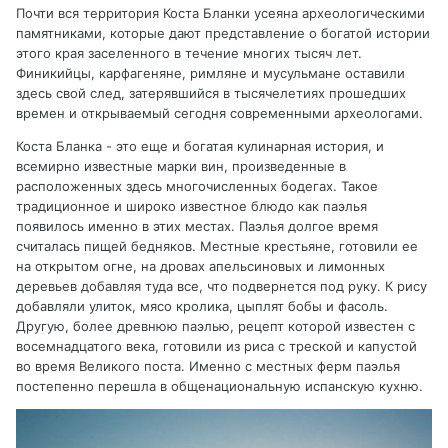
Почти вся территория Коста Бланки усеяна археологическими
памятниками, которые дают представление о богатой истории
этого края заселенного в течение многих тысяч лет.
Финикийцы, карфагеняне, римляне и мусульмане оставили
здесь свой след, затерявшийся в тысячелетиях прошедших
времен и открываемый сегодня современными археологами.
Коста Бланка - это еще и богатая кулинарная история, и
всемирно известные марки вин, произведенные в
расположенных здесь многочисленных бодегах. Такое
традиционное и широко известное блюдо как паэлья
появилось именно в этих местах. Паэлья долгое время
считалась пищей бедняков. Местные крестьяне, готовили ее
на открытом огне, на дровах апельсиновых и лимонных
деревьев добавляя туда все, что подвернется под руку. К рису
добавляли улиток, мясо кролика, цыплят бобы и фасоль.
Другую, более древнюю паэлью, рецепт которой известен с
восемнадцатого века, готовили из риса с треской и капустой
во время Великого поста. Именно с местных ферм паэлья
постепенно перешла в общенациональную испанскую кухню.