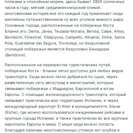
пляжами и спокойным морем, здесь бывает 2800 солнечных
часов в году, мягкий средиземноморский климат,
многовековая история все это каждый год привлекает сюда
миллионы путешественников со всех уголков земного шара.
Основные города, расположенные на побережье Коста
Бланки это: Denia, Jávea, Teulada-Moraira, Benisa, Calpe, Altea,
Benidorm, Finestrat, Villajoyosa, Campello, Alicante, Elche, Santa
Pola, Guardamar del Segura, Torrevieja, но безусловной
столицей побережья является безусловно Бенидорм
(Benidorm).
Расположенное на перекрестке туристических путей,
побережье Коста - Бланки легко доступно для любых видов
транспорта. Сюда можно легко добраться по суше, через
разветвленную сеть автострад и магистралей, которые
связывают побережье с Мадридом, Барселоной и югом
Европы. С помощью железнодорожного транспорта, который
связывает практически всю территорию Испании, и через
международный аэропорт El Altet в муниципалитете Эльче
(Elche), где можно воспользоваться ежедневными рейсами в
крупные города Испании, а также практически во все крупные
аэропорты Европы и мира. С моря сюда можно попасть
благодаря наличию многочисленных стоянок яхт-клубов и