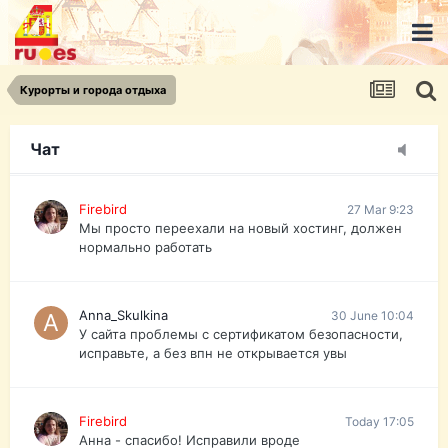
urist.dokument@gmail.com
https://pasport-ua.com/
Телеграмм @uristpassua
Курорты и города отдыха
Firebird
27 Mar 9:23
Друзья - из России без VPN сайт и форум
открываются?
Чат
Firebird
27 Mar 9:23
Мы просто переехали на новый хостинг, должен
нормально работать
Anna_Skulkina
30 June 10:04
У сайта проблемы с сертификатом безопасности,
исправьте, а без впн не открывается увы
Firebird
Today 17:05
Анна - спасибо! Исправили вроде