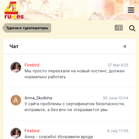
urist.dokument@gmail.com
https://pasport-ua.com/
Телеграмм @uristpassua
Туризм и туроператоры
Firebird
27 Mar 9:23
Друзья - из России без VPN сайт и форум
открываются?
Чат
Firebird
27 Mar 9:23
Мы просто переехали на новый хостинг, должен
нормально работать
Anna_Skulkina
30 June 10:04
У сайта проблемы с сертификатом безопасности,
исправьте, а без впн не открывается увы
Firebird
6 July 17:05
Анна - спасибо! Исправили вроде