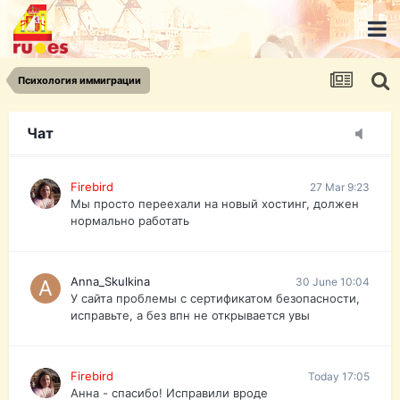
urist.dokument@gmail.com
https://pasport-ua.com/
Телеграмм @uristpassua
Психология иммиграции
Firebird
27 Mar 9:23
Друзья - из России без VPN сайт и форум
открываются?
Чат
Firebird
27 Mar 9:23
Мы просто переехали на новый хостинг, должен
нормально работать
Anna_Skulkina
30 June 10:04
У сайта проблемы с сертификатом безопасности,
исправьте, а без впн не открывается увы
Firebird
Today 17:05
Анна - спасибо! Исправили вроде