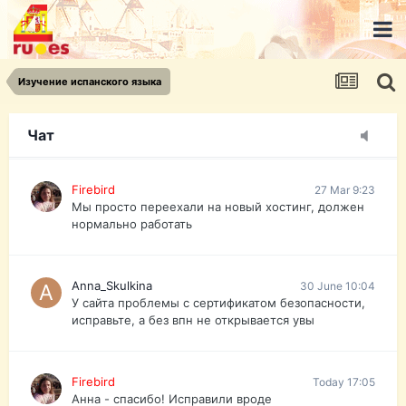
urist.dokument@gmail.com
https://pasport-ua.com/
Телеграмм @uristpassua
Изучение испанского языка
Firebird
27 Mar 9:23
Друзья - из России без VPN сайт и форум
открываются?
Чат
Firebird
27 Mar 9:23
Мы просто переехали на новый хостинг, должен
нормально работать
Anna_Skulkina
30 June 10:04
У сайта проблемы с сертификатом безопасности,
исправьте, а без впн не открывается увы
Firebird
Today 17:05
Анна - спасибо! Исправили вроде