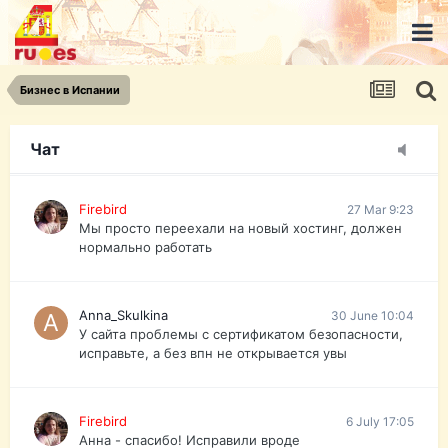
urist.dokument@gmail.com
https://pasport-ua.com/
Телеграмм @uristpassua
Бизнес в Испании
Firebird
27 Mar 9:23
Друзья - из России без VPN сайт и форум
открываются?
Чат
Firebird
27 Mar 9:23
Мы просто переехали на новый хостинг, должен
нормально работать
Anna_Skulkina
30 June 10:04
У сайта проблемы с сертификатом безопасности,
исправьте, а без впн не открывается увы
Firebird
6 July 17:05
Анна - спасибо! Исправили вроде