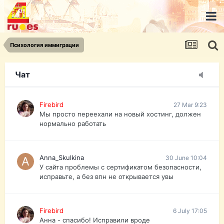
urist.dokument@gmail.com
https://pasport-ua.com/
Телеграмм @uristpassua
Психология иммиграции
Firebird
27 Mar 9:23
Друзья - из России без VPN сайт и форум
открываются?
Чат
Firebird
27 Mar 9:23
Мы просто переехали на новый хостинг, должен
нормально работать
Anna_Skulkina
30 June 10:04
У сайта проблемы с сертификатом безопасности,
исправьте, а без впн не открывается увы
Firebird
6 July 17:05
Анна - спасибо! Исправили вроде