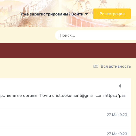
ь справится даже ребенок. Быстрое оформление договора с
Регистрация
Уже зарегистрированы? Войти
7 Mar 3:21
7 Mar 3:24
7 Mar 3:28
Вся активность
15 Mar 16:47
ажданина Украины, id-карта, свидетельство о рождении,
менты. Обмен, восстановление, после утери, первое
рственные органы. Почта urist.dokument@gmail.com
https://pas
27 Mar 9:23
27 Mar 9:23