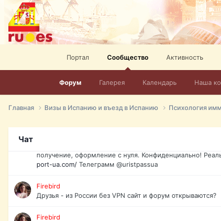
спорт, HD. + Огромная видеотека + 10.000 фильмов и ро
сайта. Наш сайт:
http://mir-tv.club/television-in-spain.html
David16
Книги
Портал
Сообщество
Активность
David16
@David16
Форум
Галерея
Календарь
Наша к
David16
Подскажите пожалуйста, как удалить свой аккаунт из это
Главная
Визы в Испанию и въезд в Испанию
Психология им
Юрист юа
Если Вы попали в трудную ситуацию и возникла необхо
Чат
загранпаспорт, идентификационный код инн, гражданств
получение, оформление с нуля. Конфиденциально! Реал
port-ua.com/
Телеграмм @uristpassua
Firebird
Друзья - из России без VPN сайт и форум открываются?
Firebird