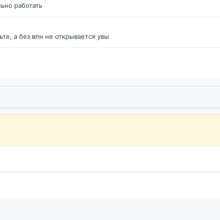
ьно работать
те, а без впн не открывается увы