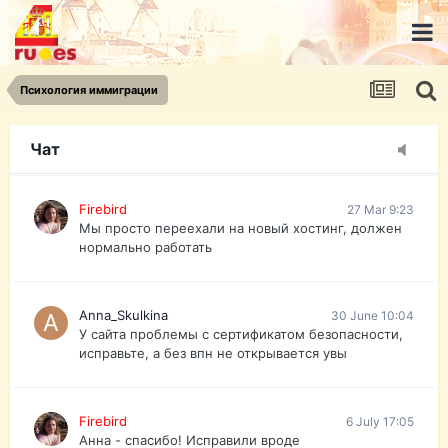
urist.dokument@gmail.com
https://pasport-ua.com/
Телеграмм @uristpassua
Психология иммиграции
Firebird
27 Mar 9:23
Друзья - из России без VPN сайт и форум
открываются?
Чат
Firebird
27 Mar 9:23
Мы просто переехали на новый хостинг, должен
нормально работать
Anna_Skulkina
30 June 10:04
У сайта проблемы с сертификатом безопасности,
исправьте, а без впн не открывается увы
Firebird
6 July 17:05
Анна - спасибо! Исправили вроде