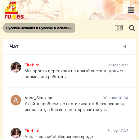
urist.dokument@gmail.com
https://pasport-ua.com/
Телеграмм @uristpassua
Русская Испания и Русские в Испании
Firebird
27 Mar 9:23
Друзья - из России без VPN сайт и форум
открываются?
Чат
Firebird
27 Mar 9:23
Мы просто переехали на новый хостинг, должен
нормально работать
Anna_Skulkina
30 June 10:04
У сайта проблемы с сертификатом безопасности,
исправьте, а без впн не открывается увы
Firebird
6 July 17:05
Анна - спасибо! Исправили вроде