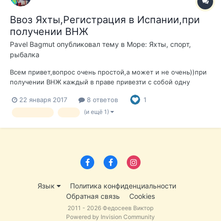
Ввоз Яхты,Регистрация в Испании,при
получении ВНЖ
Pavel Bagmut
опубликовал тему в
Море: Яхты, спорт,
рыбалка
Всем привет,вопрос очень простой,а может и не очень))при
получении ВНЖ каждый в праве привезти с собой одну
единицу транспорта,без таможенных сборов и оплаты
22 января 2017
8 ответов
1
НДС....так вот вопрос в следующем,может ли быть этим
транспортным средством яхта???Если кто ни будь
(и ещё 1)
яхтаналоги
внж
сталкивался с этим вопросом и знает как н...
Язык
Политика конфиденциальности
Обратная связь
Cookies
2011 - 2026 Федосеев Виктор
Powered by Invision Community