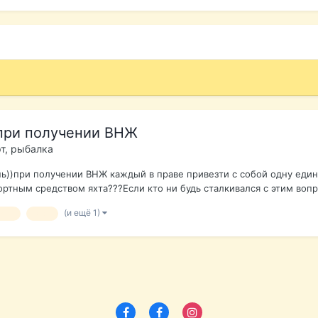
,при получении ВНЖ
рт, рыбалка
нь))при получении ВНЖ каждый в праве привезти с собой одну един
тным средством яхта???Если кто ни будь сталкивался с этим вопрос
(и ещё 1)
оги
внж