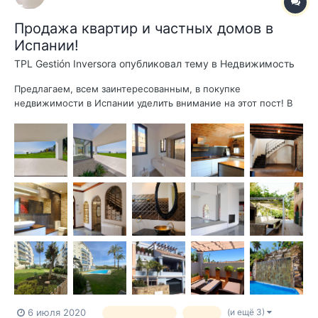
Продажа квартир и частных домов в
Испании!
TPL Gestión Inversora
опубликовал тему в
Недвижимость
Предлагаем, всем заинтересованным, в покупке
недвижимости в Испании уделить внимание на этот пост! В
нашем каталоге появились новые квартиры и виллы : 1.
Уютная квартира в Эстепоне, Avenida Puerta del Mar, Puerto -
Plaza de Toros. Отличная квартира площадью 75 квадратных
метра, р...
(и ещё 3)
6 июля 2020
недвижимость
вилла