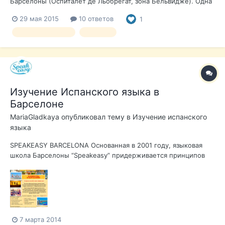
Барселоны (Оспиталет де Льобрегат, зона Бельвидже). Одна
спальня (переделана из двух), гостиная, кухня, большая
29 мая 2015
10 ответов
1
терраса. Только что после ремонта, новая сантехника, ванна,
проведено отопление, газовая колонка, кондиционер.
продажа квартира
арселона
Продается с мебелью...
Изучение Испанского языка в
Барселоне
MariaGladkaya
опубликовал тему в
Изучение испанского
языка
SPEAKEASY BARCELONA Основанная в 2001 году, языковая
школа Барселоны “Speakeasy” придерживается принципов
лучшей школы испанского языка в Испании. Объединенный
состав испанских и иностранных преподавателей является
гарантией высокого качества и качественного оказания услуг.
Мы доказали, что пре...
7 марта 2014