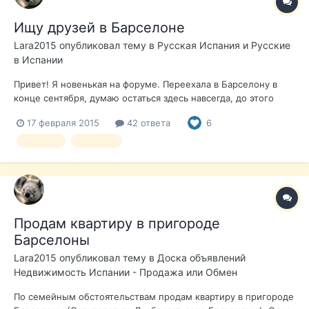
Ищу друзей в Барселоне
Lara2015
опубликовал тему в
Русская Испания и Русские
в Испании
Привет! Я новенькая на форуме. Переехала в Барселону в
конце сентября, думаю остаться здесь навсегда, до этого
жила в Италии. Ищу друзей и подруг с просторов СНГ (я сама
17 февраля 2015
42 ответа
6
из Казахстана) для общения. Мне 45 лет, интересы самые
разносторонние, очень общительная и не вредная. У меня
друзья Б
арселона
интересная работа,...
Продам квартиру в пригороде
Барселоны
Lara2015
опубликовал тему в
Доска объявлений
Недвижимость Испании - Продажа или Обмен
По семейным обстоятельствам продам квартиру в пригороде