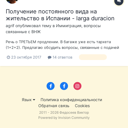
Получение постоянного вида на
жительство в Испании - larga duracion
agrif
опубликовал тему в
Иммиграция, вопросы
связанные с ВНЖ
Речь о ТРЕТЬЕМ продлении. В багаже уже есть тархета
(1+2+2). Предлагаю обсудить вопросы, связанные с подачей
документов на ПЯТИЛЕТНЕЕ продление тархеты. Для
23 октября 2017
14 ответов
larga duracion
разминки. - За сколько дней можно подавать документы? 30
или 60? - Какие нужны документы при подачи? - Где(адрес)
надо подавать д...
Язык
Политика конфиденциальности
Обратная связь
Cookies
2011 - 2026 Федосеев Виктор
Powered by Invision Community