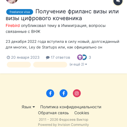
Получение фриланс визы или
freelance visa
визы цифрового кочевника
Firebird
опубликовал тему в
Иммиграция, вопросы
связанные с ВНЖ
23 декабря 2022 года вступила в силу новый, долгожданный
для многих, Ley de Startups или, как официально он
называется, Официально Закон 28/2022 от 21 декабря
20 января 2023
17 ответов
3
называется Законом о содействии экосистеме
развивающихся компаний. Закон большой, он модифицирует
(и ещё 2)
startup visa
digital nomad visa
более старый закон от 2013 года. Закон боль...
Язык
Политика конфиденциальности
Обратная связь
Cookies
2011 - 2026 Федосеев Виктор
Powered by Invision Community