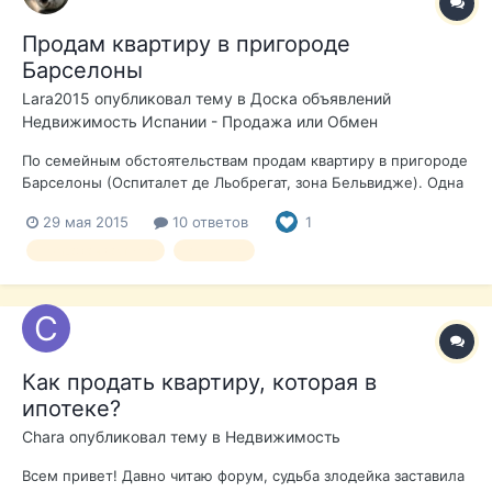
Продам квартиру в пригороде
Барселоны
Lara2015
опубликовал тему в
Доска объявлений
Недвижимость Испании - Продажа или Обмен
По семейным обстоятельствам продам квартиру в пригороде
Барселоны (Оспиталет де Льобрегат, зона Бельвидже). Одна
спальня (переделана из двух), гостиная, кухня, большая
29 мая 2015
10 ответов
1
терраса. Только что после ремонта, новая сантехника, ванна,
проведено отопление, газовая колонка, кондиционер.
продажа квартира
арселона
Продается с мебелью...
Как продать квартиру, которая в
ипотеке?
Chara
опубликовал тему в
Недвижимость
Всем привет! Давно читаю форум, судьба злодейка заставила