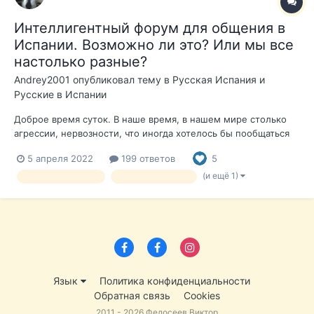
Интеллигентный форум для общения в
Испании. Возможно ли это? Или мы все
настолько разные?
Andrey2001
опубликовал тему в
Русская Испания и
Русские в Испании
Доброе время суток. В наше время, в нашем мире столько
агрессии, нервозности, что иногда хотелось бы пообщаться
со спокойными людьми. Без хамства, тролинга, булинга и
5 апреля 2022
199 ответов
5
других негативных проявлений человеческой психики.
Возможно ли это? Вроде, был форум, потом он разделился. И
(и ещё 1)
испанский форрум
форум об испании
обе...
Язык
Политика конфиденциальности
Обратная связь
Cookies
2011 - 2026 Федосеев Виктор