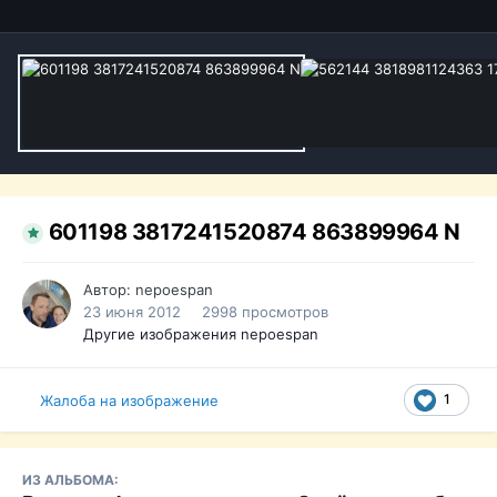
601198 3817241520874 863899964 N
Автор:
nepoespan
23 июня 2012
2998 просмотров
Другие изображения nepoespan
1
Жалоба на изображение
ИЗ АЛЬБОМА: