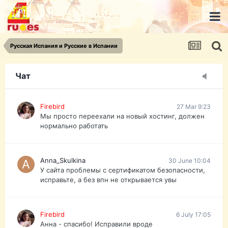
urist.dokument@gmail.com
https://pasport-ua.com/
Телеграмм @uristpassua
Русская Испания и Русские в Испании
Firebird
27 Mar 9:23
Друзья - из России без VPN сайт и форум
открываются?
Чат
Firebird
27 Mar 9:23
Мы просто переехали на новый хостинг, должен
нормально работать
Anna_Skulkina
30 June 10:04
У сайта проблемы с сертификатом безопасности,
исправьте, а без впн не открывается увы
Firebird
6 July 17:05
Анна - спасибо! Исправили вроде