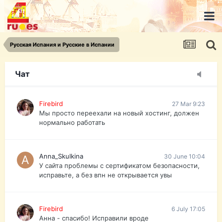
urist.dokument@gmail.com
https://pasport-ua.com/
Телеграмм @uristpassua
Русская Испания и Русские в Испании
Firebird
27 Mar 9:23
Друзья - из России без VPN сайт и форум
открываются?
Чат
Firebird
27 Mar 9:23
Мы просто переехали на новый хостинг, должен
нормально работать
Anna_Skulkina
30 June 10:04
У сайта проблемы с сертификатом безопасности,
исправьте, а без впн не открывается увы
Firebird
6 July 17:05
Анна - спасибо! Исправили вроде