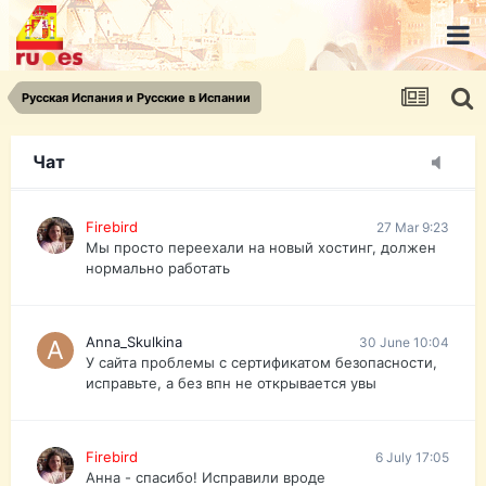
urist.dokument@gmail.com
https://pasport-ua.com/
Телеграмм @uristpassua
Русская Испания и Русские в Испании
Firebird
27 Mar 9:23
Друзья - из России без VPN сайт и форум
открываются?
Чат
Firebird
27 Mar 9:23
Мы просто переехали на новый хостинг, должен
нормально работать
Anna_Skulkina
30 June 10:04
У сайта проблемы с сертификатом безопасности,
исправьте, а без впн не открывается увы
Firebird
6 July 17:05
Анна - спасибо! Исправили вроде