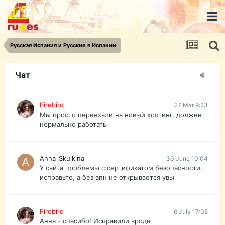
urist.dokument@gmail.com
https://pasport-ua.com/
Телеграмм @uristpassua
Русская Испания и Русские в Испании
Firebird
27 Mar 9:23
Друзья - из России без VPN сайт и форум
открываются?
Чат
Firebird
27 Mar 9:23
Мы просто переехали на новый хостинг, должен
нормально работать
Anna_Skulkina
30 June 10:04
У сайта проблемы с сертификатом безопасности,
исправьте, а без впн не открывается увы
Firebird
6 July 17:05
Анна - спасибо! Исправили вроде