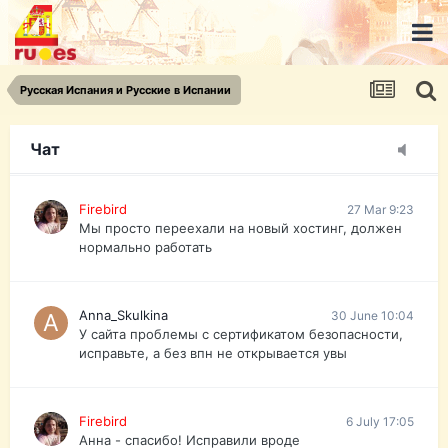
urist.dokument@gmail.com
https://pasport-ua.com/
Телеграмм @uristpassua
Русская Испания и Русские в Испании
Firebird
27 Mar 9:23
Друзья - из России без VPN сайт и форум
открываются?
Чат
Firebird
27 Mar 9:23
Мы просто переехали на новый хостинг, должен
нормально работать
Anna_Skulkina
30 June 10:04
У сайта проблемы с сертификатом безопасности,
исправьте, а без впн не открывается увы
Firebird
6 July 17:05
Анна - спасибо! Исправили вроде