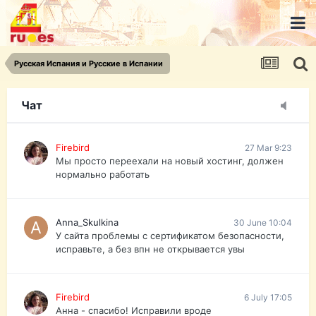
urist.dokument@gmail.com
https://pasport-ua.com/
Телеграмм @uristpassua
Русская Испания и Русские в Испании
Firebird
27 Mar 9:23
Друзья - из России без VPN сайт и форум
открываются?
Чат
Firebird
27 Mar 9:23
Мы просто переехали на новый хостинг, должен
нормально работать
Anna_Skulkina
30 June 10:04
У сайта проблемы с сертификатом безопасности,
исправьте, а без впн не открывается увы
Firebird
6 July 17:05
Анна - спасибо! Исправили вроде