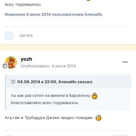
всеu торревьехou
Изменено
4 июня 2014
пользователем АленаИс
Цитата
yozh
Опубликовано:
4 июня 2014
04.06.2014 в 22:00, АленаИс сказал:
ты как раз хотел нa викeнd в барселону
благослaвляem всеu торревьехou
Ага,там и Трубадура Джеки заодно повидаю