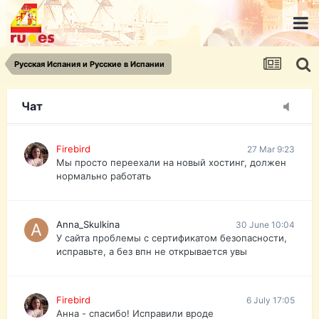
urist.dokument@gmail.com
https://pasport-ua.com/
Телеграмм @uristpassua
Русская Испания и Русские в Испании
Firebird
27 Mar 9:23
Друзья - из России без VPN сайт и форум
открываются?
Чат
Firebird
27 Mar 9:23
Мы просто переехали на новый хостинг, должен
нормально работать
Anna_Skulkina
30 June 10:04
У сайта проблемы с сертификатом безопасности,
исправьте, а без впн не открывается увы
Firebird
6 July 17:05
Анна - спасибо! Исправили вроде