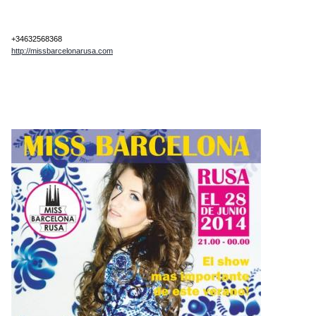
+34632568368
http://missbarcelonarusa.com