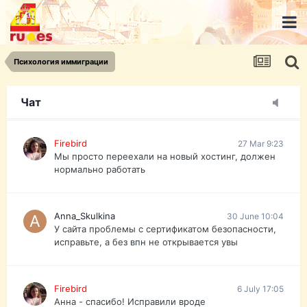
urist.dokument@gmail.com
https://pasport-ua.com/
Телеграмм @uristpassua
Психология иммиграции
Firebird
27 Mar 9:23
Друзья - из России без VPN сайт и форум
открываются?
Чат
Firebird
27 Mar 9:23
Мы просто переехали на новый хостинг, должен
нормально работать
Anna_Skulkina
30 June 10:04
У сайта проблемы с сертификатом безопасности,
исправьте, а без впн не открывается увы
Firebird
6 July 17:05
Анна - спасибо! Исправили вроде