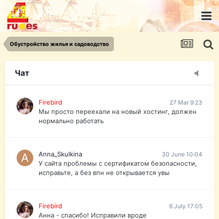
urist.dokument@gmail.com
https://pasport-ua.com/
Телеграмм @uristpassua
Обустройство жилья и садоводство
Firebird
27 Mar 9:23
Друзья - из России без VPN сайт и форум
открываются?
Чат
Firebird
27 Mar 9:23
Мы просто переехали на новый хостинг, должен
нормально работать
Anna_Skulkina
30 June 10:04
У сайта проблемы с сертификатом безопасности,
исправьте, а без впн не открывается увы
Firebird
6 July 17:05
Анна - спасибо! Исправили вроде