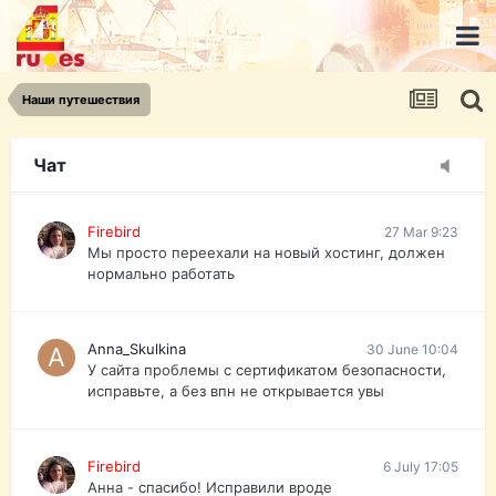
urist.dokument@gmail.com
https://pasport-ua.com/
Телеграмм @uristpassua
Наши путешествия
Firebird
27 Mar 9:23
Друзья - из России без VPN сайт и форум
открываются?
Чат
Firebird
27 Mar 9:23
Мы просто переехали на новый хостинг, должен
нормально работать
Anna_Skulkina
30 June 10:04
У сайта проблемы с сертификатом безопасности,
исправьте, а без впн не открывается увы
Firebird
6 July 17:05
Анна - спасибо! Исправили вроде