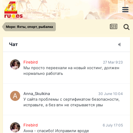
urist.dokument@gmail.com
https://pasport-ua.com/
Телеграмм @uristpassua
Море: Яхты, спорт, рыбалка
Firebird
27 Mar 9:23
Друзья - из России без VPN сайт и форум
открываются?
Чат
Firebird
27 Mar 9:23
Мы просто переехали на новый хостинг, должен
нормально работать
Anna_Skulkina
30 June 10:04
У сайта проблемы с сертификатом безопасности,
исправьте, а без впн не открывается увы
Firebird
6 July 17:05
Анна - спасибо! Исправили вроде