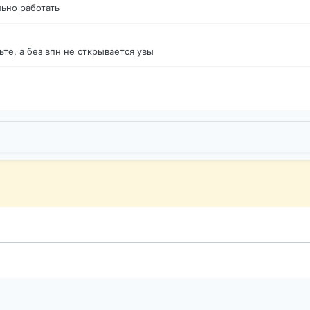
ьно работать
те, а без впн не открывается увы