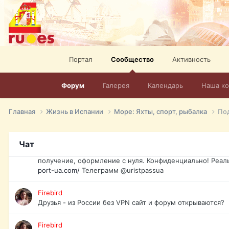
спорт, HD. + Огромная видеотека + 10.000 фильмов и ро
сайта. Наш сайт:
http://mir-tv.club/television-in-spain.html
David16
Книги
Портал
Сообщество
Активность
David16
@David16
Форум
Галерея
Календарь
Наша к
David16
Подскажите пожалуйста, как удалить свой аккаунт из это
Главная
Жизнь в Испании
Море: Яхты, спорт, рыбалка
Под
Юрист юа
Если Вы попали в трудную ситуацию и возникла необхо
Чат
загранпаспорт, идентификационный код инн, гражданств
получение, оформление с нуля. Конфиденциально! Реал
port-ua.com/
Телеграмм @uristpassua
Firebird
Друзья - из России без VPN сайт и форум открываются?
Firebird