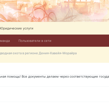
ликов. Абонемент на 4 тв всего 12,5 Евро в месяц! Легко настроит
Тел: +972-526-384-339
Юридические услуги
оманда
Пользователи в сети
го форума?т из э
водная охота в регионе Дения-Хавейя-Морайра
димость в оформлении документов, то мы поможем Вам! Паспорт гр
о Украины, вид на жительство, права и другие сопутствующие доку
ьная помощь! Все документы делаем через соответствующие госуда