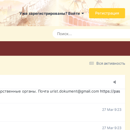
ь справится даже ребенок. Быстрое оформление договора с
Регистрация
Уже зарегистрированы? Войти
7 Mar 3:21
7 Mar 3:24
7 Mar 3:28
Вся активность
15 Mar 16:47
ажданина Украины, id-карта, свидетельство о рождении,
менты. Обмен, восстановление, после утери, первое
рственные органы. Почта urist.dokument@gmail.com
https://pas
27 Mar 9:23
27 Mar 9:23