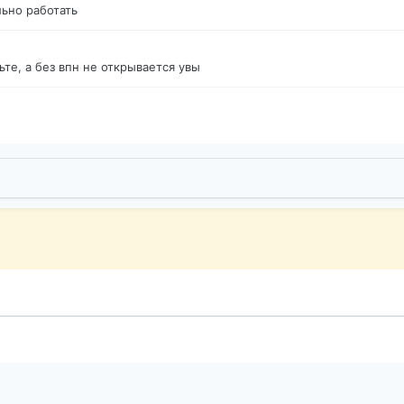
ьно работать
те, а без впн не открывается увы