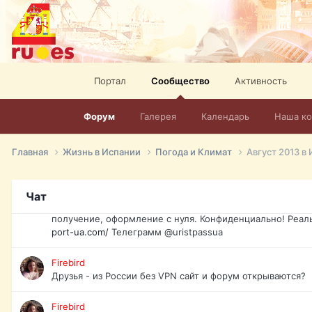
спорт, HD. + Огромная видеотека + 10.000 фильмов и ро
сайта. Наш сайт:
http://mir-tv.club/television-in-spain.html
David16
Книги
Портал
Сообщество
Активность
David16
@David16
Форум
Галерея
Календарь
Наша к
David16
Подскажите пожалуйста, как удалить свой аккаунт из это
Главная
Жизнь в Испании
Погода и Климат
Август 2013 в
Юрист юа
Если Вы попали в трудную ситуацию и возникла необхо
Чат
загранпаспорт, идентификационный код инн, гражданств
получение, оформление с нуля. Конфиденциально! Реал
port-ua.com/
Телеграмм @uristpassua
Firebird
Друзья - из России без VPN сайт и форум открываются?
Firebird