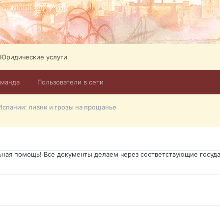
ликов. Абонемент на 4 тв всего 12,5 Евро в месяц! Легко настроит
Тел: +972-526-384-339
Юридические услуги
оманда
Пользователи в сети
го форума?т из э
 Испании: ливни и грозы на прощанье
димость в оформлении документов, то мы поможем Вам! Паспорт гр
о Украины, вид на жительство, права и другие сопутствующие доку
ьная помощь! Все документы делаем через соответствующие госуда