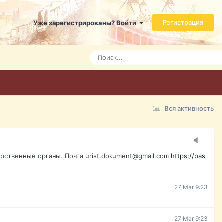
ь справится даже ребенок. Быстрое оформление договора с
Регистрация
Уже зарегистрированы? Войти
7 Mar 3:21
7 Mar 3:24
7 Mar 3:28
Вся активность
15 Mar 16:47
ажданина Украины, id-карта, свидетельство о рождении,
менты. Обмен, восстановление, после утери, первое
рственные органы. Почта urist.dokument@gmail.com
https://pas
27 Mar 9:23
27 Mar 9:23