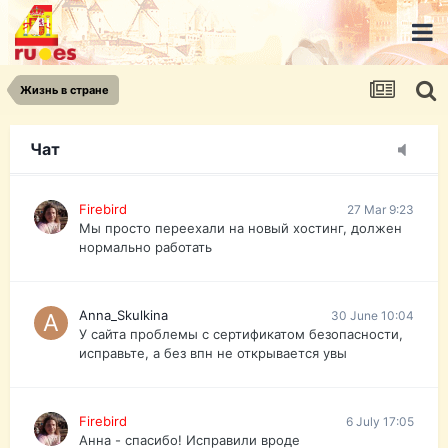
urist.dokument@gmail.com
https://pasport-ua.com/
Телеграмм @uristpassua
Жизнь в стране
Firebird
27 Mar 9:23
Друзья - из России без VPN сайт и форум
открываются?
Чат
Firebird
27 Mar 9:23
Мы просто переехали на новый хостинг, должен
нормально работать
Anna_Skulkina
30 June 10:04
У сайта проблемы с сертификатом безопасности,
исправьте, а без впн не открывается увы
Firebird
6 July 17:05
Анна - спасибо! Исправили вроде