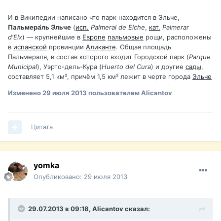
И в Википедии написано что парк находится в Эльче,
Пальмера́ль Э́льче
(
исп.
Palmeral de Elche
,
кат.
Palmerar
d'Elx
) — крупнейшие в
Европе
пальмовые
рощи, расположены
в
испанской
провинции
Аликанте
. Общая площадь
Пальмераля, в состав которого входит Городской парк (
Parque
Municipal
), Уэрто-дель-Кура (
Huerto del Cura
) и другие
сады
,
составляет 5,1 км², причём 1,5 км² лежит в черте города
Эльче
Изменено
29 июля 2013
пользователем Alicantov
Цитата
yomka
Опубликовано:
29 июля 2013
29.07.2013 в 09:18, Alicantov сказал: