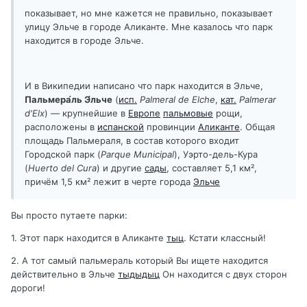
показывает, но мне кажется не правильно, показывает
улицу Эльче в городе Аликанте. Мне казалось что парк
находится в городе Эльче.
И в Википедии написано что парк находится в Эльче,
Пальмера́ль Э́льче
(
исп.
Palmeral de Elche
,
кат.
Palmerar
d'Elx
) — крупнейшие в
Европе
пальмовые
рощи,
расположены в
испанской
провинции
Аликанте
. Общая
площадь Пальмераля, в состав которого входит
Городской парк (
Parque Municipal
), Уэрто-дель-Кура
(
Huerto del Cura
) и другие
сады
, составляет 5,1 км²,
причём 1,5 км² лежит в черте города
Эльче
Вы просто путаете парки:
1. Этот парк находится в Аликанте
тыц
. Кстати классный!
2. А тот самый пальмераль который Вы ищете находится
действительно в Эльче
тыдыдыц
Он находится с двух сторон
дороги!