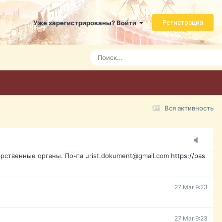
ь справится даже ребенок. Быстрое оформление договора с
Регистрация
Уже зарегистрированы? Войти
7 Mar 3:21
7 Mar 3:24
7 Mar 3:28
Вся активность
15 Mar 16:47
ажданина Украины, id-карта, свидетельство о рождении,
менты. Обмен, восстановление, после утери, первое
рственные органы. Почта urist.dokument@gmail.com
https://pas
27 Mar 9:23
27 Mar 9:23