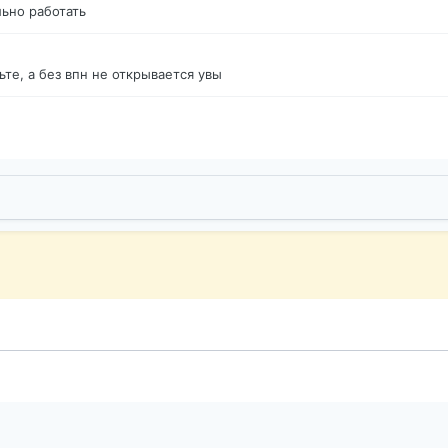
ьно работать
те, а без впн не открывается увы