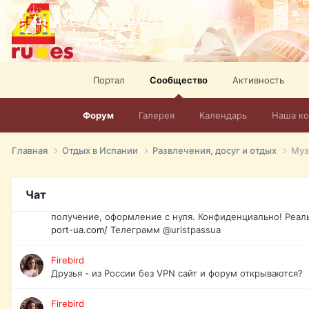
спорт, HD. + Огромная видеотека + 10.000 фильмов и ро
сайта. Наш сайт:
http://mir-tv.club/television-in-spain.html
David16
Книги
Портал
Сообщество
Активность
David16
@David16
Форум
Галерея
Календарь
Наша к
David16
Подскажите пожалуйста, как удалить свой аккаунт из это
Главная
Отдых в Испании
Развлечения, досуг и отдых
Муз
Юрист юа
Если Вы попали в трудную ситуацию и возникла необхо
Чат
загранпаспорт, идентификационный код инн, гражданств
получение, оформление с нуля. Конфиденциально! Реал
port-ua.com/
Телеграмм @uristpassua
Firebird
Друзья - из России без VPN сайт и форум открываются?
Firebird