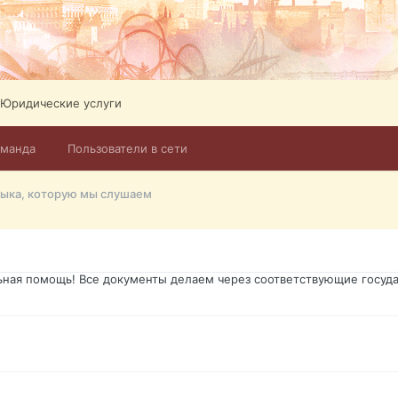
ликов. Абонемент на 4 тв всего 12,5 Евро в месяц! Легко настроит
Тел: +972-526-384-339
Юридические услуги
оманда
Пользователи в сети
го форума?т из э
ыка, которую мы слушаем
димость в оформлении документов, то мы поможем Вам! Паспорт гр
о Украины, вид на жительство, права и другие сопутствующие доку
ьная помощь! Все документы делаем через соответствующие госуда