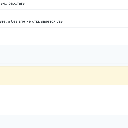
ьно работать
те, а без впн не открывается увы