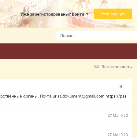
ь справится даже ребенок. Быстрое оформление договора с
Регистрация
Уже зарегистрированы? Войти
Today 3:21
Today 3:24
Today 3:28
Вся активность
15 Mar 16:47
ажданина Украины, id-карта, свидетельство о рождении,
менты. Обмен, восстановление, после утери, первое
рственные органы. Почта urist.dokument@gmail.com
https://pas
27 Mar 9:23
27 Mar 9:23