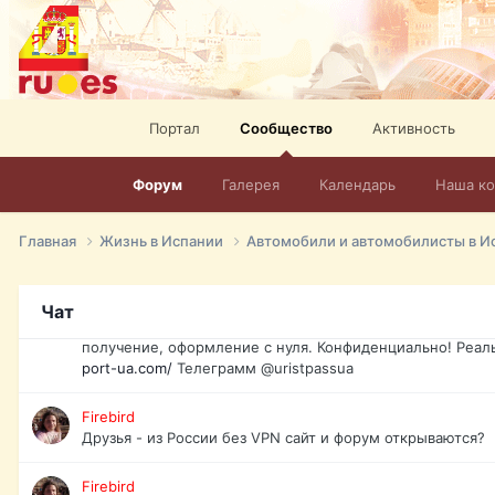
спорт, HD. + Огромная видеотека + 10.000 фильмов и ро
сайта. Наш сайт:
http://mir-tv.club/television-in-spain.html
David16
Книги
Портал
Сообщество
Активность
David16
@David16
Форум
Галерея
Календарь
Наша к
David16
Подскажите пожалуйста, как удалить свой аккаунт из это
Главная
Жизнь в Испании
Автомобили и автомобилисты в И
Юрист юа
Если Вы попали в трудную ситуацию и возникла необхо
Чат
загранпаспорт, идентификационный код инн, гражданств
получение, оформление с нуля. Конфиденциально! Реал
port-ua.com/
Телеграмм @uristpassua
Firebird
Друзья - из России без VPN сайт и форум открываются?
Firebird