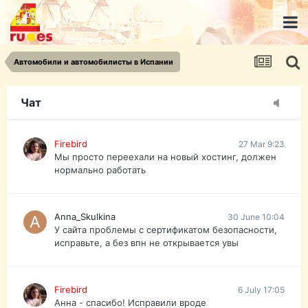
urist.dokument@gmail.com
https://pasport-ua.com/
Телеграмм @uristpassua
Автомобили и автомобилисты в Испании
Firebird
27 Mar 9:23
Друзья - из России без VPN сайт и форум
открываются?
Чат
Firebird
27 Mar 9:23
Мы просто переехали на новый хостинг, должен
нормально работать
Anna_Skulkina
30 June 10:04
У сайта проблемы с сертификатом безопасности,
исправьте, а без впн не открывается увы
Firebird
6 July 17:05
Анна - спасибо! Исправили вроде