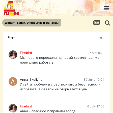
urist.dokument@gmail.com
https://pasport-ua.com/
Телеграмм @uristpassua
Деньги, Банки, Экономика и финансы
Firebird
27 Mar 9:23
Друзья - из России без VPN сайт и форум
открываются?
Чат
Firebird
27 Mar 9:23
Мы просто переехали на новый хостинг, должен
нормально работать
Anna_Skulkina
30 June 10:04
У сайта проблемы с сертификатом безопасности,
исправьте, а без впн не открывается увы
Firebird
6 July 17:05
Анна - спасибо! Исправили вроде