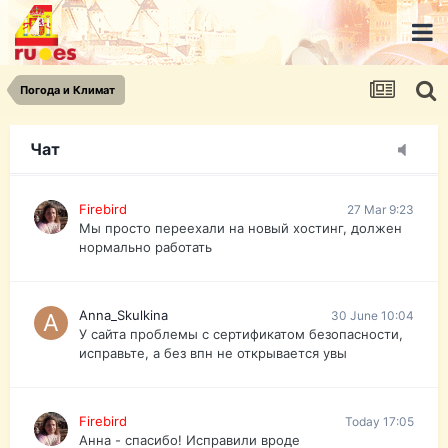
urist.dokument@gmail.com
https://pasport-ua.com/
Телеграмм @uristpassua
Погода и Климат
Firebird
27 Mar 9:23
Друзья - из России без VPN сайт и форум
открываются?
Чат
Firebird
27 Mar 9:23
Мы просто переехали на новый хостинг, должен
нормально работать
Anna_Skulkina
30 June 10:04
У сайта проблемы с сертификатом безопасности,
исправьте, а без впн не открывается увы
Firebird
Today 17:05
Анна - спасибо! Исправили вроде