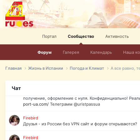
спорт, HD. + Огромная видеотека + 10.000 фильмов и ро
сайта. Наш сайт:
http://mir-tv.club/television-in-spain.html
David16
Книги
Портал
Сообщество
Активность
David16
@David16
Форум
Галерея
Календарь
Наша к
David16
Подскажите пожалуйста, как удалить свой аккаунт из это
Главная
Жизнь в Испании
Погода и Климат
А все равно, т
Юрист юа
Если Вы попали в трудную ситуацию и возникла необхо
Чат
загранпаспорт, идентификационный код инн, гражданств
получение, оформление с нуля. Конфиденциально! Реал
port-ua.com/
Телеграмм @uristpassua
Firebird
Друзья - из России без VPN сайт и форум открываются?
Firebird