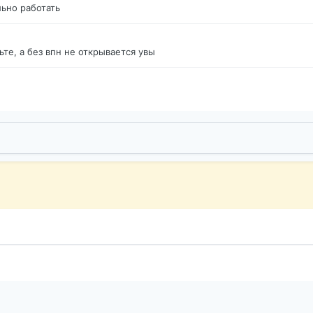
ьно работать
те, а без впн не открывается увы