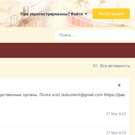
ь справится даже ребенок. Быстрое оформление договора с
Регистрация
Уже зарегистрированы? Войти
Today 3:21
Today 3:24
Today 3:28
Вся активность
15 Mar 16:47
ажданина Украины, id-карта, свидетельство о рождении,
менты. Обмен, восстановление, после утери, первое
рственные органы. Почта urist.dokument@gmail.com
https://pas
27 Mar 9:23
27 Mar 9:23