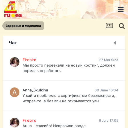
urist.dokument@gmail.com
https://pasport-ua.com/
Телеграмм @uristpassua
Здоровье и медицина
Firebird
27 Mar 9:23
Друзья - из России без VPN сайт и форум
открываются?
Чат
Firebird
27 Mar 9:23
Мы просто переехали на новый хостинг, должен
нормально работать
Anna_Skulkina
30 June 10:04
У сайта проблемы с сертификатом безопасности,
исправьте, а без впн не открывается увы
Firebird
6 July 17:05
Анна - спасибо! Исправили вроде