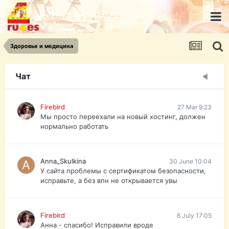
urist.dokument@gmail.com
https://pasport-ua.com/
Телеграмм @uristpassua
Здоровье и медицина
Firebird
27 Mar 9:23
Друзья - из России без VPN сайт и форум
открываются?
Чат
Firebird
27 Mar 9:23
Мы просто переехали на новый хостинг, должен
нормально работать
Anna_Skulkina
30 June 10:04
У сайта проблемы с сертификатом безопасности,
исправьте, а без впн не открывается увы
Firebird
6 July 17:05
Анна - спасибо! Исправили вроде