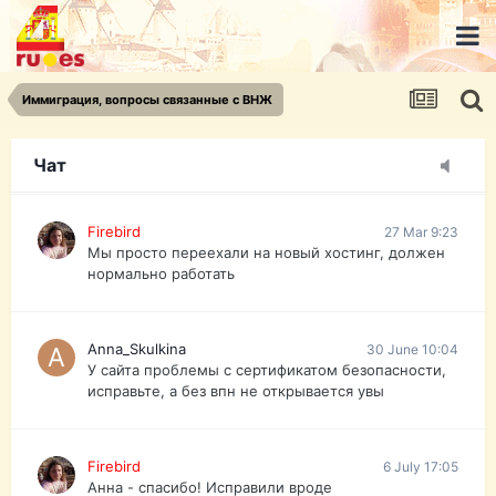
urist.dokument@gmail.com
https://pasport-ua.com/
Телеграмм @uristpassua
Иммиграция, вопросы связанные с ВНЖ
Firebird
27 Mar 9:23
Друзья - из России без VPN сайт и форум
открываются?
Чат
Firebird
27 Mar 9:23
Мы просто переехали на новый хостинг, должен
нормально работать
Anna_Skulkina
30 June 10:04
У сайта проблемы с сертификатом безопасности,
исправьте, а без впн не открывается увы
Firebird
6 July 17:05
Анна - спасибо! Исправили вроде