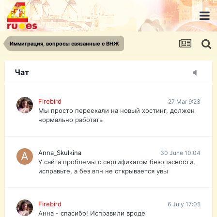
urist.dokument@gmail.com
https://pasport-ua.com/
Телеграмм @uristpassua
Иммиграция, вопросы связанные с ВНЖ
Firebird
27 Mar 9:23
Друзья - из России без VPN сайт и форум
открываются?
Чат
Firebird
27 Mar 9:23
Мы просто переехали на новый хостинг, должен
нормально работать
Anna_Skulkina
30 June 10:04
У сайта проблемы с сертификатом безопасности,
исправьте, а без впн не открывается увы
Firebird
6 July 17:05
Анна - спасибо! Исправили вроде