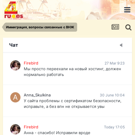
urist.dokument@gmail.com
https://pasport-ua.com/
Телеграмм @uristpassua
Иммиграция, вопросы связанные с ВНЖ
Firebird
27 Mar 9:23
Друзья - из России без VPN сайт и форум
открываются?
Чат
Firebird
27 Mar 9:23
Мы просто переехали на новый хостинг, должен
нормально работать
Anna_Skulkina
30 June 10:04
У сайта проблемы с сертификатом безопасности,
исправьте, а без впн не открывается увы
Firebird
Today 17:05
Анна - спасибо! Исправили вроде